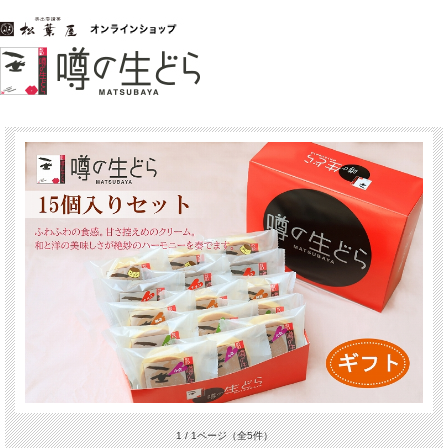
1 / 1ページ
（全5件）