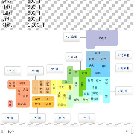
関西
600円
中国
600
円
四国
600
円
九州
600
円
沖縄
1,100円
一覧へ