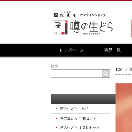
ようこそ __MEMBER_LASTNAME__ 様
トップページ
商品一覧
お客様の声
サイトマップ
TOP
商品カテゴリ
噂の生どら 単品
噂の生どら ５個セット
噂の生どら １０個セット