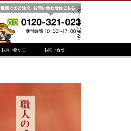
ロ
グ
イ
ン
お
買
い
物
か
ご
お買い物かご
お問い合せ