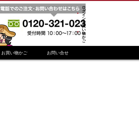
ロ
グ
イ
ン
お
買
い
物
か
ご
お買い物かご
お問い合せ