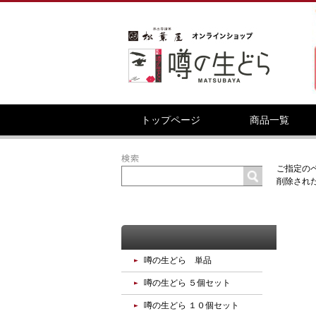
ようこそ __MEMBER_LASTNAME__ 様
トップページ
商品一覧
お客様の声
サイトマップ
ご指定の
削除され
商品カテゴリ
噂の生どら 単品
噂の生どら ５個セット
噂の生どら １０個セット