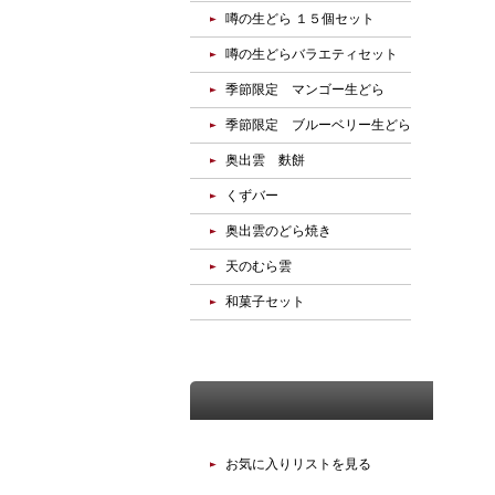
噂の生どら １５個セット
噂の生どらバラエティセット
季節限定 マンゴー生どら
季節限定 ブルーベリー生どら
奥出雲 麩餅
くずバー
奥出雲のどら焼き
天のむら雲
和菓子セット
お気に入り
お気に入りリストを見る